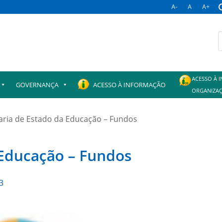
A-
A
A+
B
p
ACESSO À 
GOVERNANÇA
ACESSO À INFORMAÇÃO
ORGANIZAÇ
aria de Estado da Educação – Fundos
 Educação – Fundos
3