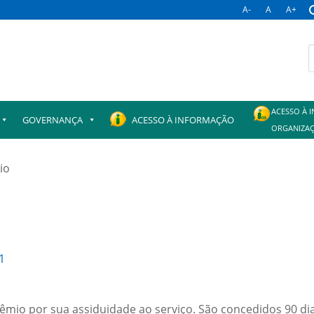
A-
A
A+
B
p
ACESSO À 
GOVERNANÇA
ACESSO À INFORMAÇÃO
ORGANIZAÇ
io
1
mio por sua assiduidade ao serviço. São concedidos 90 dia