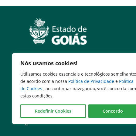
Nós usamos cookies!
Serviços
Utilizamos cookies essenciais e tecnológicos semelhante
Expresso Goiás
de acordo com a nossa
Política de Privacidade
e
Política
Expresso Aplicações
de Cookies
, ao continuar navegando, você concorda com
Expresso Servidor
estas condições.
SEI Governadoria
Cadastro de Autoridades
Redefinir Cookies
Concordo
Escola de Governo
Agenda de Autoridades