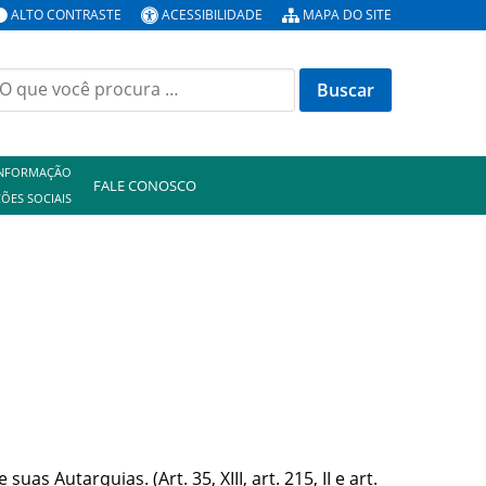
ALTO CONTRASTE
ACESSIBILIDADE
MAPA DO SITE
uscar
or:
INFORMAÇÃO
FALE CONOSCO
ÕES SOCIAIS
s Autarquias. (Art. 35, XIII, art. 215, II e art.