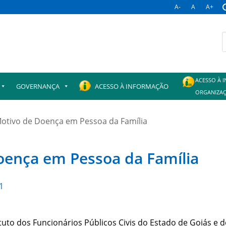
A-
A
A+
B
p
ACESSO À 
GOVERNANÇA
ACESSO À INFORMAÇÃO
ORGANIZAÇ
Motivo de Doença em Pessoa da Família
oença em Pessoa da Família
1
uto dos Funcionários Públicos Civis do Estado de Goiás e de sua