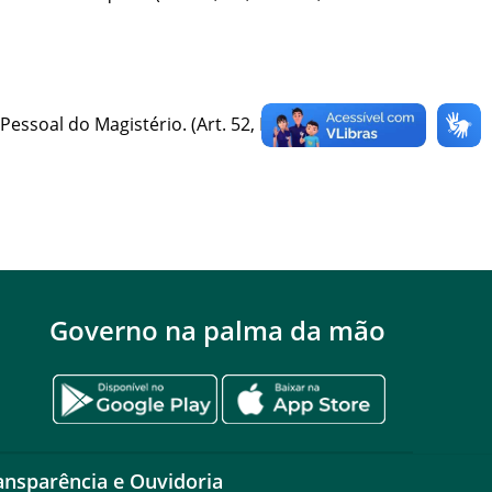
l do Magistério. (Art. 52, I, a ; II, a; III, a e
Governo na palma da mão
ansparência e Ouvidoria