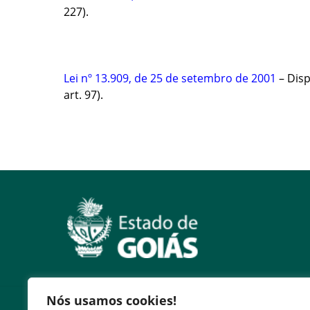
227).
Lei nº 13.909, de 25 de setembro de 2001
– Disp
art. 97).
Nós usamos cookies!
Serviços