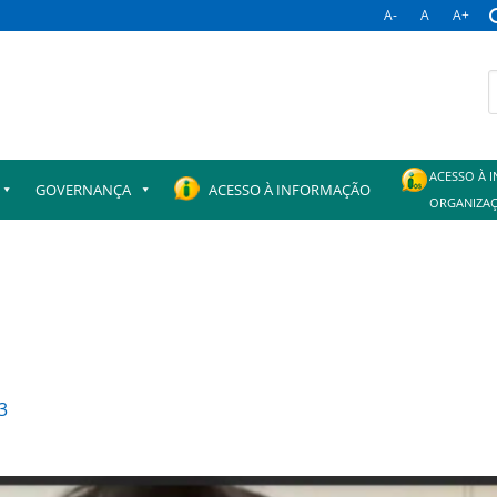
A-
A
A+
B
p
ACESSO À 
GOVERNANÇA
ACESSO À INFORMAÇÃO
ORGANIZAÇ
3