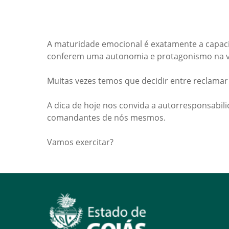
A maturidade emocional é exatamente a capac
conferem uma autonomia e protagonismo na v
Muitas vezes temos que decidir entre reclamar 
A dica de hoje nos convida a autorresponsabi
comandantes de nós mesmos.
Vamos exercitar?