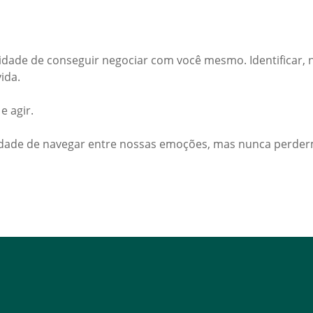
idade de conseguir negociar com você mesmo. Identificar,
ida.
e agir.
lidade de navegar entre nossas emoções, mas nunca perde