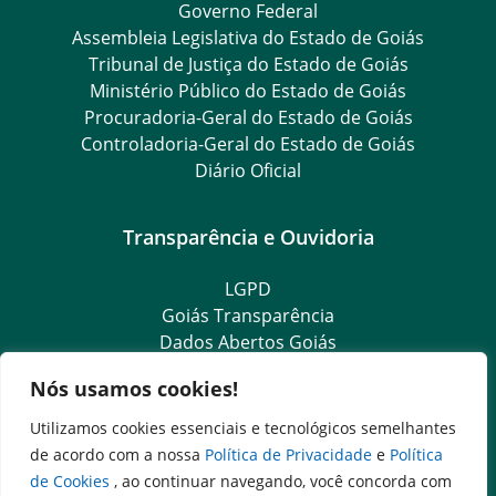
Governo Federal
Assembleia Legislativa do Estado de Goiás
Tribunal de Justiça do Estado de Goiás
Ministério Público do Estado de Goiás
Procuradoria-Geral do Estado de Goiás
Controladoria-Geral do Estado de Goiás
Diário Oficial
Transparência e Ouvidoria
LGPD
Goiás Transparência
Dados Abertos Goiás
SIC – Serviço de Informação ao Cidadão
Nós usamos cookies!
e-SIC – Serviço Eletrônico de Informação ao Cidadão
Ouvidoria Setorial (Expresso)
Utilizamos cookies essenciais e tecnológicos semelhantes
Ouvidoria Setorial (Presencial)
de acordo com a nossa
Política de Privacidade
e
Política
de Cookies
, ao continuar navegando, você concorda com