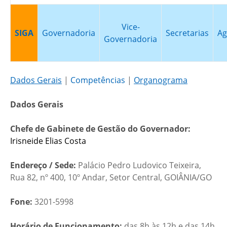
Vice-
SIGA
Governadoria
Secretarias
Ag
Governadoria
Dados Gerais
|
Competências
|
Organograma
Dados Gerais
Chefe de Gabinete de Gestão do Governador:
Irisneide Elias Costa
Endereço / Sede:
Palácio Pedro Ludovico Teixeira,
Rua 82, nº 400, 10º Andar, Setor Central, GOIÂNIA/GO
Fone:
3201-5998
Horário de Funcionamento:
das 8h às 12h e das 14h