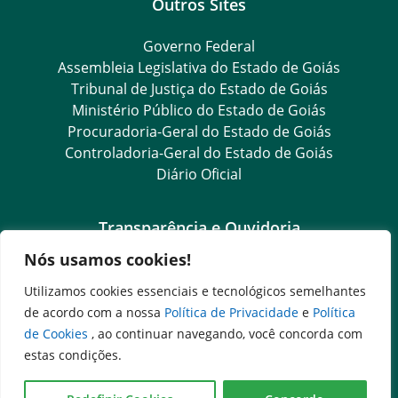
Outros Sites
Governo Federal
Assembleia Legislativa do Estado de Goiás
Tribunal de Justiça do Estado de Goiás
Ministério Público do Estado de Goiás
Procuradoria-Geral do Estado de Goiás
Controladoria-Geral do Estado de Goiás
Diário Oficial
Transparência e Ouvidoria
Nós usamos cookies!
LGPD
Goiás Transparência
Utilizamos cookies essenciais e tecnológicos semelhantes
Dados Abertos Goiás
de acordo com a nossa
Política de Privacidade
e
Política
SIC – Serviço de Informação ao Cidadão
de Cookies
, ao continuar navegando, você concorda com
e-SIC – Serviço Eletrônico de Informação ao Cidadão
estas condições.
Ouvidoria Setorial (Expresso)
Ouvidoria Setorial (Presencial)