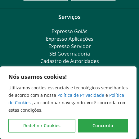
Serviços
Expresso Goiás
Expresso Aplicações
Expresso Servidor
SEI Governadoria
Cadastro de Autoridades
Escola de Governo
Agenda de Autoridades
Nós usamos cookies!
Utilizamos cookies essenciais e tecnológicos semelhantes
Outros Sites
de acordo com a nossa
Política de Privacidade
e
Política
de Cookies
, ao continuar navegando, você concorda com
Governo Federal
estas condições.
Assembleia Legislativa do Estado de Goiás
Tribunal de Justiça do Estado de Goiás
Redefinir Cookies
Concordo
Ministério Público do Estado de Goiás
Procuradoria-Geral do Estado de Goiás