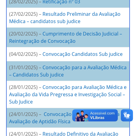
(28/02/2025) –
Retificação nº 03
(27/02/2025) –
Resultado Preliminar da Avaliação
Médica – candidatos sub judice
(20/02/2025) –
Cumprimento de Decisão Judicial –
Reintegração de Convocação
(04/02/2025) –
Convocação Candidatos Sub judice
(31/01/2025) –
Convocação para a Avaliação Médica
– Candidatos Sub judice
(28/01/2025) –
Convocação para Avaliação Médica e
Avaliação da Vida Pregressa e Investigação Social –
Sub Judice
(24/01/2025) –
Convocação para a Realização da
Avaliação de Aptidão Física
(24/01/2025) –
Resultado Definitivo da Avaliação