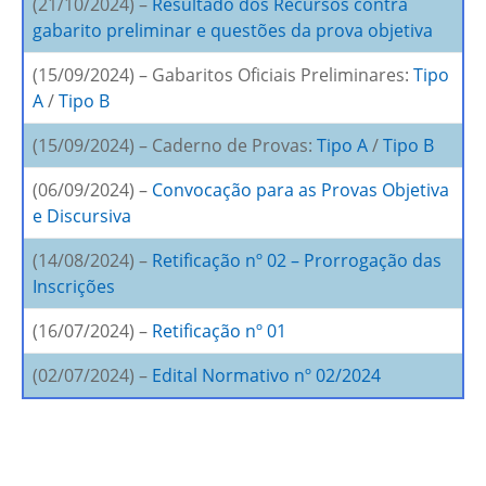
(21/10/2024) –
Resultado dos Recursos contra
gabarito preliminar e questões da prova objetiva
(15/09/2024) – Gabaritos Oficiais Preliminares:
Tipo
A
/
Tipo B
(15/09/2024) – Caderno de Provas:
Tipo A
/
Tipo B
(06/09/2024) –
Convocação para as Provas Objetiva
e Discursiva
(14/08/2024) –
Retificação nº 02 – Prorrogação das
Inscrições
(16/07/2024) –
Retificação nº 01
(02/07/2024) –
Edital Normativo nº 02/2024
–