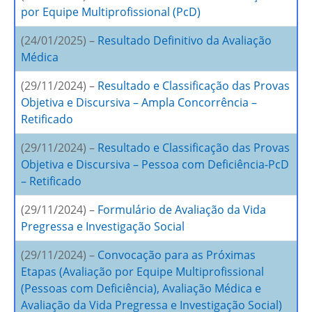
por Equipe Multiprofissional (PcD)
(24/01/2025) –
Resultado Definitivo da Avaliação
Médica
(29/11/2024) –
Resultado e Classificação das Provas
Objetiva e Discursiva – Ampla Concorrência –
Retificado
(29/11/2024) –
Resultado e Classificação das Provas
Objetiva e Discursiva – Pessoa com Deficiência-PcD
– Retificado
(29/11/2024) –
Formulário de Avaliação da Vida
Pregressa e Investigação Social
(29/11/2024) –
Convocação para as Próximas
Etapas (Avaliação por Equipe Multiprofissional
(Pessoas com Deficiência), Avaliação Médica e
Avaliação da Vida Pregressa e Investigação Social)