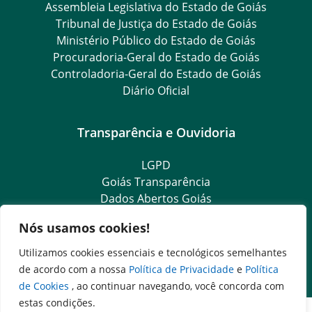
Assembleia Legislativa do Estado de Goiás
Tribunal de Justiça do Estado de Goiás
Ministério Público do Estado de Goiás
Procuradoria-Geral do Estado de Goiás
Controladoria-Geral do Estado de Goiás
Diário Oficial
Transparência e Ouvidoria
LGPD
Goiás Transparência
Dados Abertos Goiás
SIC – Serviço de Informação ao Cidadão
Nós usamos cookies!
e-SIC – Serviço Eletrônico de Informação ao Cidadão
Ouvidoria Setorial (Expresso)
Utilizamos cookies essenciais e tecnológicos semelhantes
Ouvidoria Setorial (Presencial)
de acordo com a nossa
Política de Privacidade
e
Política
de Cookies
, ao continuar navegando, você concorda com
estas condições.