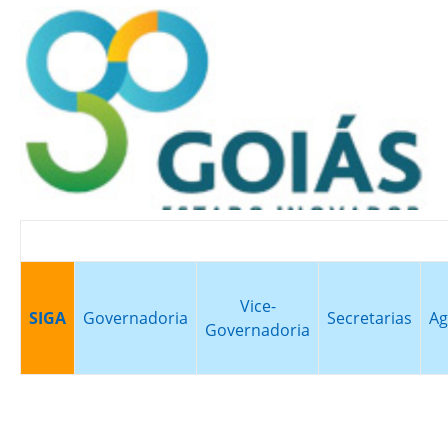
Vice-
SIGA
Governadoria
Secretarias
Ag
Governadoria