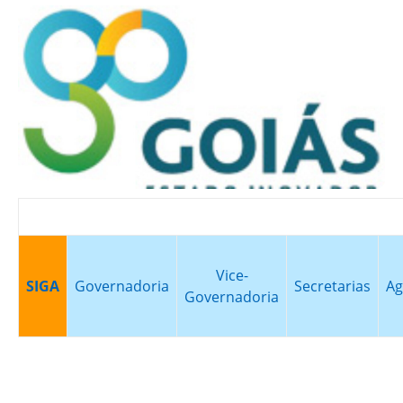
Vice-
SIGA
Governadoria
Secretarias
Ag
Governadoria