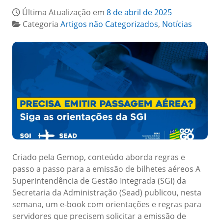
Última Atualização em
8 de abril de 2025
Categoria
Artigos não Categorizados
,
Notícias
Criado pela Gemop, conteúdo aborda regras e
passo a passo para a emissão de bilhetes aéreos A
Superintendência de Gestão Integrada (SGI) da
Secretaria da Administração (Sead) publicou, nesta
semana, um e-book com orientações e regras para
servidores que precisem solicitar a emissão de