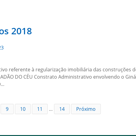
os 2018
23
o referente à regularização imobiliária das construções d
ADÃO DO CÉU Constrato Administrativo envolvendo o Ginás
O…
9
10
11
…
14
Próximo