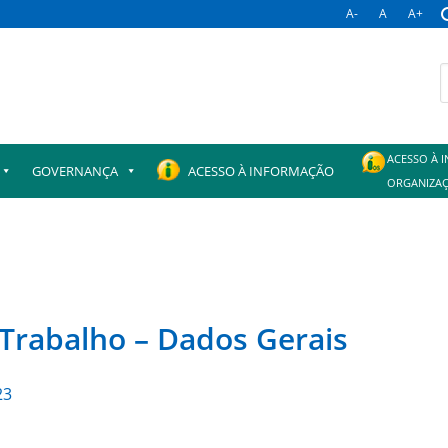
A-
A
A+
B
p
ACESSO À 
GOVERNANÇA
ACESSO À INFORMAÇÃO
ORGANIZAÇ
 Trabalho – Dados Gerais
23