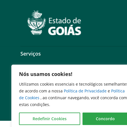
Serviços
Expresso Goiás
Nós usamos cookies!
Expresso Aplicações
Expresso Servidor
Utilizamos cookies essenciais e tecnológicos semelhante
SEI Governadoria
de acordo com a nossa
Política de Privacidade
e
Política
Cadastro de Autoridades
de Cookies
, ao continuar navegando, você concorda com
Escola de Governo
estas condições.
Agenda de Autoridades
Redefinir Cookies
Concordo