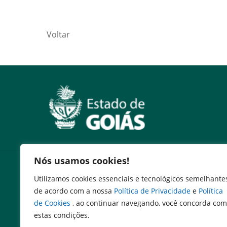
Voltar
Nós usamos cookies!
Serviços
Utilizamos cookies essenciais e tecnológicos semelhante
Expresso Goiás
de acordo com a nossa
Política de Privacidade
e
Política
Expresso Aplicações
de Cookies
, ao continuar navegando, você concorda com
Expresso Servidor
estas condições.
SEI Governadoria