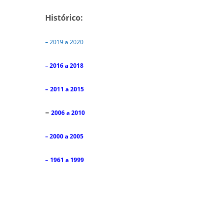
Histórico:
– 2019 a 2020
–
2016 a 2018
–
2011 a 2015
–
2006 a 2010
–
2000 a 2005
–
1961 a 1999