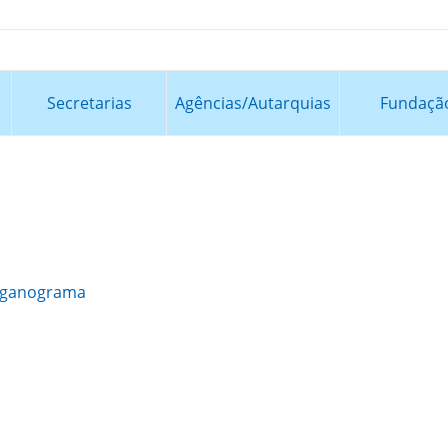
Secretarias
Agências/Autarquias
Fundaçã
ganograma