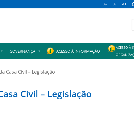
A-
A
A+
B
p
ACESSO À 
GOVERNANÇA
ACESSO À INFORMAÇÃO
ORGANIZAÇ
a Casa Civil – Legislação
asa Civil – Legislação