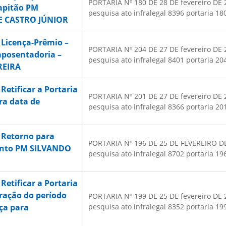
PORTARIA Nº 180 DE 28 DE fevereiro DE 20
Capitão PM
pesquisa ato infralegal 8396 portaria 180
E CASTRO JÚNIOR
 Licença-Prêmio –
PORTARIA Nº 204 DE 27 DE fevereiro DE 20
aposentadoria –
pesquisa ato infralegal 8401 portaria 204
REIRA
Retificar a Portaria
PORTARIA Nº 201 DE 27 DE fevereiro DE 20
era data de
pesquisa ato infralegal 8366 portaria 201
E
 Retorno para
PORTARIA Nº 196 DE 25 DE FEVEREIRO DE 2
gento PM SILVANDO
pesquisa ato infralegal 8702 portaria 196
Retificar a Portaria
eração do período
PORTARIA Nº 199 DE 25 DE fevereiro DE 20
ça para
pesquisa ato infralegal 8352 portaria 199