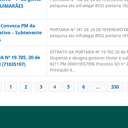
GUIMARÃES
pesquisa ato infralegal 8532 portaria 182
– Convoca PM da
PORTARIA Nº 181 DE 24 DE FEVEREIRO DE 2
ativo – Subtenente
pesquisa ato infralegal 8502 portaria 181
A
EXTRATO DA PORTARIA Nº 19 705 20 de f
 Nº 19.705, 20 de
Dispensa e designa gestores titular e su
M (71035197)
8211 PM 000019557996 Processo SEI nº 
Prestação d...
1
2
3
4
5
6
…
330