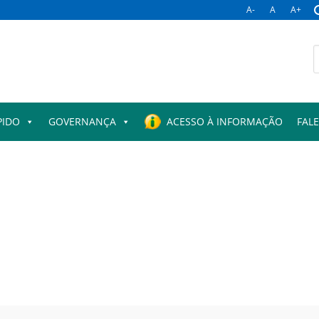
A-
A
A+
B
p
PIDO
GOVERNANÇA
ACESSO À INFORMAÇÃO
FAL