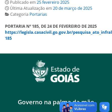
Publicado em
25 fevereiro 2025
Última Atualização em
20 de março de 2025
Categoria
Portarias
PORTARIA Nº 185, DE 24 DE FEVEREIRO DE 2025
https://legisla.casacivil.go.gov.br/pesquisa_ato_infra
185
Governo na palma da mão