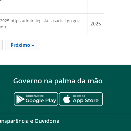
25 https admin legisla casacivil go gov
2025
do...
Próximo »
Governo na palma da mão
ansparência e Ouvidoria