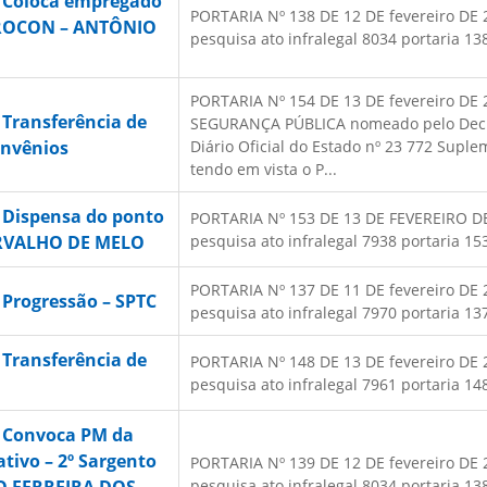
– Coloca empregado
PORTARIA Nº 138 DE 12 DE fevereiro DE 20
 PROCON – ANTÔNIO
pesquisa ato infralegal 8034 portaria 138
PORTARIA Nº 154 DE 13 DE fevereiro D
 Transferência de
SEGURANÇA PÚBLICA nomeado pelo Decret
onvênios
Diário Oficial do Estado nº 23 772 Suple
tendo em vista o P...
 Dispensa do ponto
PORTARIA Nº 153 DE 13 DE FEVEREIRO DE 2
RVALHO DE MELO
pesquisa ato infralegal 7938 portaria 153
PORTARIA Nº 137 DE 11 DE fevereiro DE 20
 Progressão – SPTC
pesquisa ato infralegal 7970 portaria 137
 Transferência de
PORTARIA Nº 148 DE 13 DE fevereiro DE 20
pesquisa ato infralegal 7961 portaria 148
– Convoca PM da
ativo – 2º Sargento
PORTARIA Nº 139 DE 12 DE fevereiro DE 20
pesquisa ato infralegal 8034 portaria 138