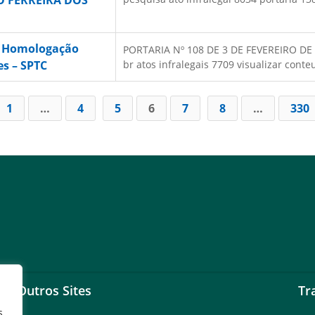
 FERREIRA DOS
– Homologação
PORTARIA Nº 108 DE 3 DE FEVEREIRO DE 20
es – SPTC
br atos infralegais 7709 visualizar conteu
1
…
4
5
6
7
8
…
330
Outros Sites
Tr
s