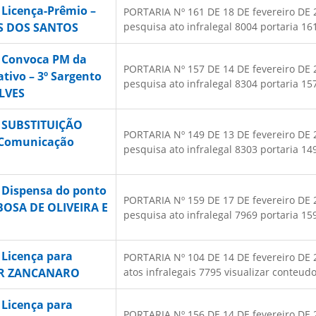
 Licença-Prêmio –
PORTARIA Nº 161 DE 18 DE fevereiro DE 20
S DOS SANTOS
pesquisa ato infralegal 8004 portaria 161
– Convoca PM da
PORTARIA Nº 157 DE 14 DE fevereiro DE 20
ativo – 3º Sargento
pesquisa ato infralegal 8304 portaria 157
LVES
– SUBSTITUIÇÃO
PORTARIA Nº 149 DE 13 DE fevereiro DE 20
e Comunicação
pesquisa ato infralegal 8303 portaria 149
 Dispensa do ponto
PORTARIA Nº 159 DE 17 DE fevereiro DE 20
BOSA DE OLIVEIRA E
pesquisa ato infralegal 7969 portaria 159
 Licença para
PORTARIA Nº 104 DE 14 DE fevereiro DE 2
AR ZANCANARO
atos infralegais 7795 visualizar conteudo.
 Licença para
PORTARIA Nº 156 DE 14 DE fevereiro DE 2