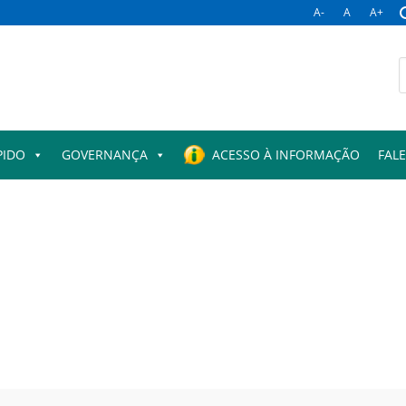
A-
A
A+
B
p
PIDO
GOVERNANÇA
ACESSO À INFORMAÇÃO
FAL