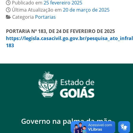
Publicado em
25 fevereiro 2025
Última Atualização em
20 de março de 2025
Categoria
Portarias
PORTARIA Nº 183, DE 24 DE FEVEREIRO DE 2025
https://legisla.casacivil.go.gov.br/pesquisa_ato_infra
183
Governo na palma da mão