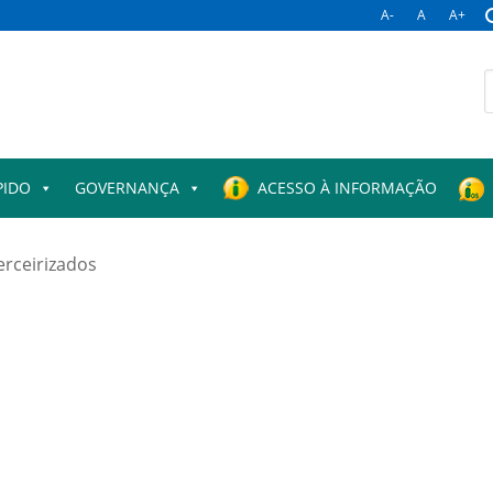
A-
A
A+
B
p
PIDO
GOVERNANÇA
ACESSO À INFORMAÇÃO
erceirizados