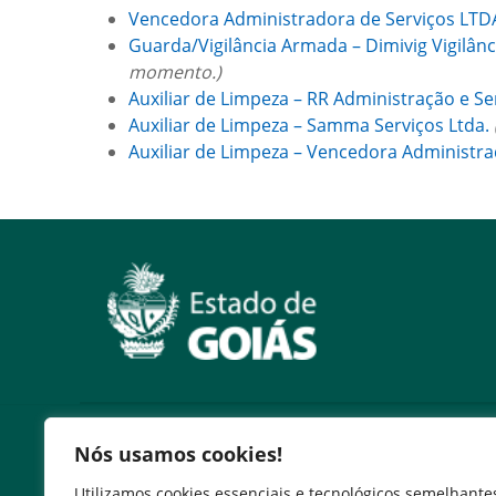
Vencedora Administradora de Serviços LTD
Guarda/Vigilância Armada – Dimivig Vigilânc
momento.)
Auxiliar de Limpeza – RR Administração e Ser
Auxiliar de Limpeza – Samma Serviços Ltda.
Auxiliar de Limpeza – Vencedora Administra
Serviços
Nós usamos cookies!
Expresso Goiás
Utilizamos cookies essenciais e tecnológicos semelhante