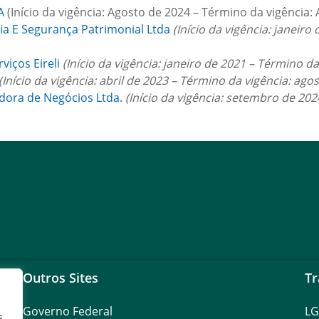
A
(Início da vigência: Agosto de 2024 – Término da vigência:
ia E Segurança Patrimonial Ltda
(Início da vigência: janeir
viços Eireli
(Início da vigência: janeiro de 2021 – Término d
(Início da vigência: abril de 2023 – Término da vigência: ago
dora de Negócios Ltda.
(Início da vigência: setembro de 20
Outros Sites
Tr
Governo Federal
L
s