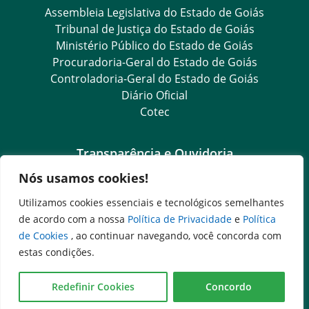
Assembleia Legislativa do Estado de Goiás
Tribunal de Justiça do Estado de Goiás
Ministério Público do Estado de Goiás
Procuradoria-Geral do Estado de Goiás
Controladoria-Geral do Estado de Goiás
Diário Oficial
Cotec
Transparência e Ouvidoria
Nós usamos cookies!
LGPD
Goiás Transparência
Utilizamos cookies essenciais e tecnológicos semelhantes
Dados Abertos Goiás
de acordo com a nossa
Política de Privacidade
e
Política
Ouvidoria Setorial
de Cookies
, ao continuar navegando, você concorda com
SIC – Serviço de Informação ao Cidadão
estas condições.
e-SIC – Serviço Eletrônico de Informação ao Cidadão
Ouvidoria Setorial (Presencial)
Redefinir Cookies
Concordo