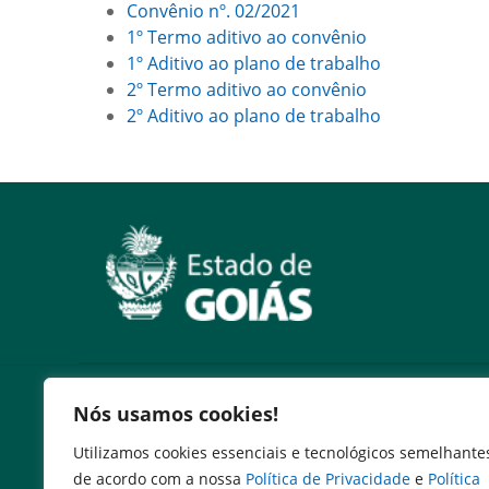
Convênio nº. 02/2021
1º Termo aditivo ao convênio
1º Aditivo ao plano de trabalho
2º Termo aditivo ao convênio
2º Aditivo ao plano de trabalho
Serviços
Nós usamos cookies!
Expresso Goiás
Utilizamos cookies essenciais e tecnológicos semelhante
Expresso Aplicações
de acordo com a nossa
Política de Privacidade
e
Política