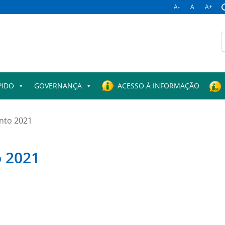
A-
A
A+
B
p
PIDO
GOVERNANÇA
ACESSO À INFORMAÇÃO
nto 2021
 2021