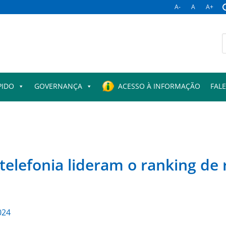
A-
A
A+
B
p
PIDO
GOVERNANÇA
ACESSO À INFORMAÇÃO
FAL
telefonia lideram o ranking de
024