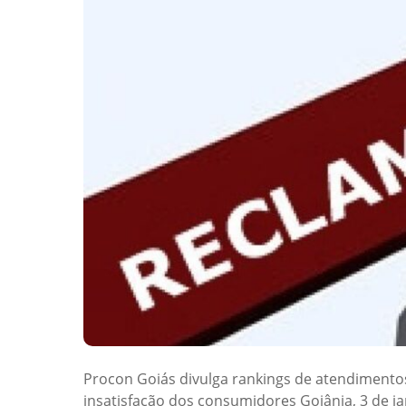
Procon Goiás divulga rankings de atendimentos
insatisfação dos consumidores Goiânia, 3 de ja