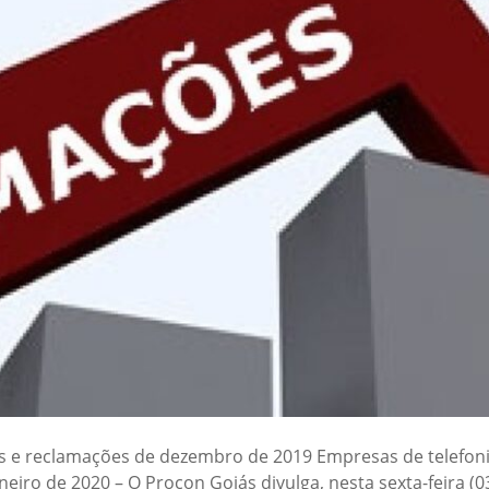
 e reclamações de dezembro de 2019 Empresas de telefonia 
neiro de 2020 – O Procon Goiás divulga, nesta sexta-feira (