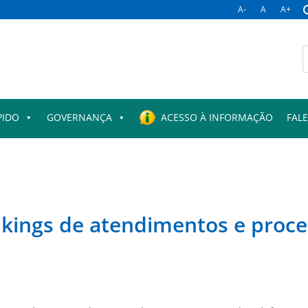
A-
A
A+
B
p
PIDO
GOVERNANÇA
ACESSO À INFORMAÇÃO
FAL
nkings de atendimentos e proc