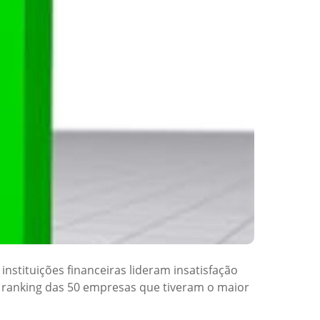
nstituições financeiras lideram insatisfação
 o ranking das 50 empresas que tiveram o maior