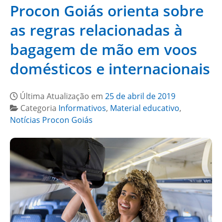
Procon Goiás orienta sobre
as regras relacionadas à
bagagem de mão em voos
domésticos e internacionais
Última Atualização em
25 de abril de 2019
Categoria
Informativos
,
Material educativo
,
Notícias Procon Goiás