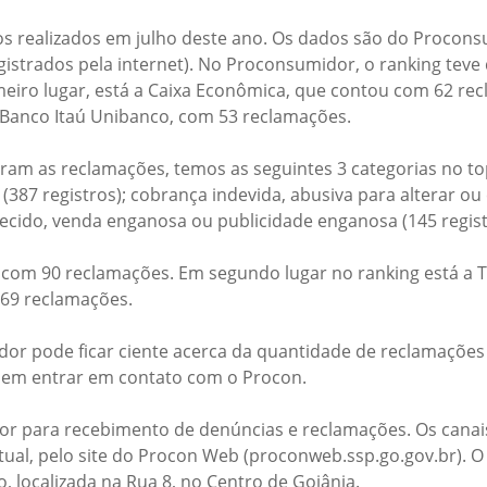
s realizados em julho deste ano. Os dados são do Procons
istrados pela internet). No Proconsumidor, o ranking teve
meiro lugar, está a Caixa Econômica, que contou com 62 re
o Banco Itaú Unibanco, com 53 reclamações.
ram as reclamações, temos as seguintes 3 categorias no top
387 registros); cobrança indevida, abusiva para alterar ou 
necido, venda enganosa ou publicidade enganosa (145 regist
, com 90 reclamações. Em segundo lugar no ranking está a T
 69 reclamações.
dor pode ficar ciente acerca da quantidade de reclamaçõe
 em entrar em contato com o Procon.
r para recebimento de denúncias e reclamações. Os canais
virtual, pelo site do Procon Web (proconweb.ssp.go.gov.br)
 localizada na Rua 8, no Centro de Goiânia.