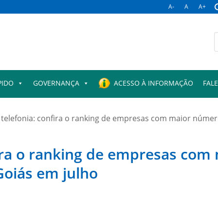
A-
A
A+
B
p
PIDO
GOVERNANÇA
ACESSO À INFORMAÇÃO
FAL
 telefonia: confira o ranking de empresas com maior núme
fira o ranking de empresas co
oiás em julho