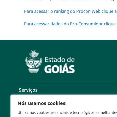
Para acessar o ranking do Procon Web clique a
Para acessar dados do Pro-Consumidor clique 
Serviços
Expresso Goiás
Nós usamos cookies!
Expresso Aplicações
Utilizamos cookies essenciais e tecnológicos semelhante
Expresso Servidor