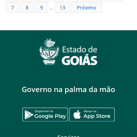
7
8
9
…
13
Próximo
Governo na palma da mão