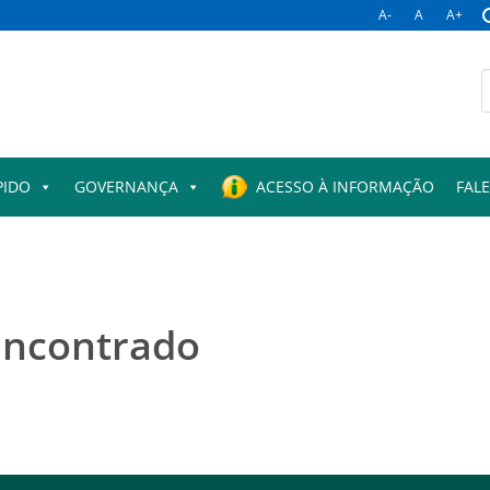
A-
A
A+
B
p
PIDO
GOVERNANÇA
ACESSO À INFORMAÇÃO
FAL
encontrado