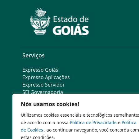
Serviços
Expresso Goiás
Expresso Aplicações
Expresso Servidor
SEI Governadoria
Cadastro de Autoridades
Nós usamos cookies!
Escola de Governo
Agenda de Autoridades
Utilizamos cookies essenciais e tecnológicos semelhante
Emissão de DARE
de acordo com a nossa
Política de Privacidade
e
Política
Consulta DARE pago
de Cookies
, ao continuar navegando, você concorda com
SIC digital
estas condições.