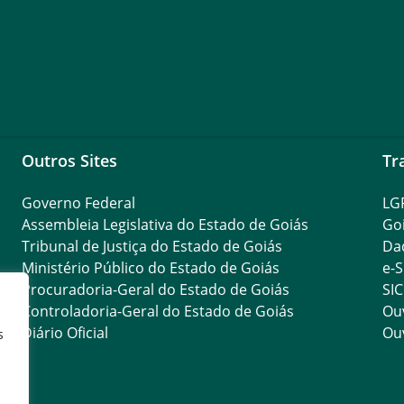
Outros Sites
Tr
Governo Federal
LG
Assembleia Legislativa do Estado de Goiás
Go
Tribunal de Justiça do Estado de Goiás
Da
Ministério Público do Estado de Goiás
e-S
Procuradoria-Geral do Estado de Goiás
SIC
Controladoria-Geral do Estado de Goiás
Ouv
Diário Oficial
Ouv
s