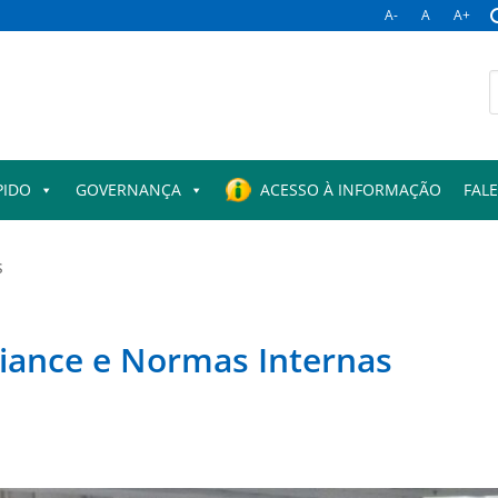
A-
A
A+
B
p
PIDO
GOVERNANÇA
ACESSO À INFORMAÇÃO
FAL
s
iance e Normas Internas