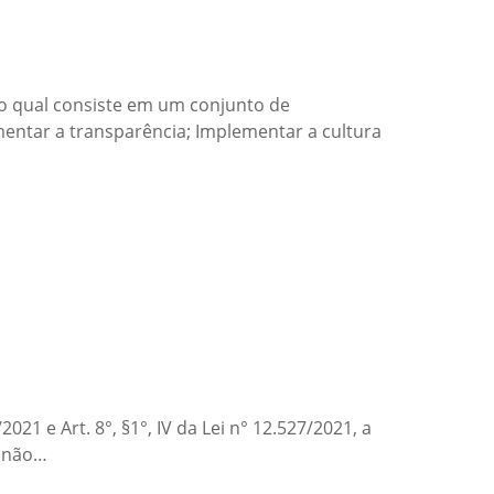
, o qual consiste em um conjunto de
entar a transparência; Implementar a cultura
1 e Art. 8°, §1°, IV da Lei n° 12.527/2021, a
, não…