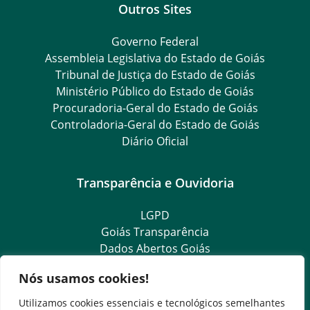
Outros Sites
Governo Federal
Assembleia Legislativa do Estado de Goiás
Tribunal de Justiça do Estado de Goiás
Ministério Público do Estado de Goiás
Procuradoria-Geral do Estado de Goiás
Controladoria-Geral do Estado de Goiás
Diário Oficial
Transparência e Ouvidoria
LGPD
Goiás Transparência
Dados Abertos Goiás
e-SIC – Serviço Eletrônico de Informação ao Cidadão
Nós usamos cookies!
SIC – Serviço de Informação ao Cidadão
Ouvidoria Setorial (Expresso)
Utilizamos cookies essenciais e tecnológicos semelhantes