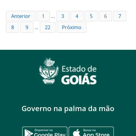
Anterior
1
…
3
4
5
6
7
8
9
…
22
Próximo
Governo na palma da mão