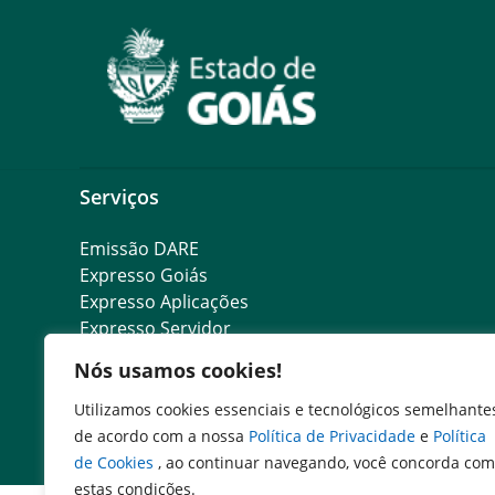
Serviços
Emissão DARE
Expresso Goiás
Expresso Aplicações
Expresso Servidor
SEI Governadoria
Nós usamos cookies!
Cadastro de Autoridades
Escola de Governo
Utilizamos cookies essenciais e tecnológicos semelhante
Agenda de Autoridades
de acordo com a nossa
Política de Privacidade
e
Política
de Cookies
, ao continuar navegando, você concorda com
estas condições.