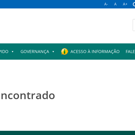
A-
A
A+
B
p
PIDO
GOVERNANÇA
ACESSO À INFORMAÇÃO
FAL
encontrado