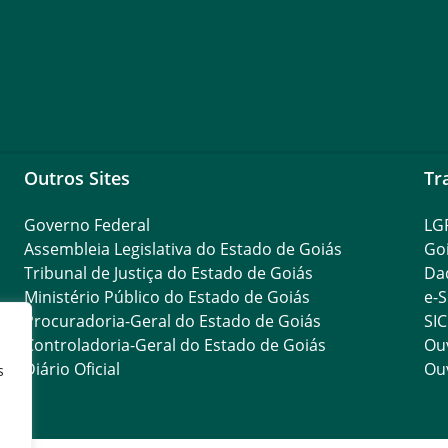
Outros Sites
Tr
Governo Federal
LG
Assembleia Legislativa do Estado de Goiás
Go
Tribunal de Justiça do Estado de Goiás
Da
Ministério Público do Estado de Goiás
e-S
Procuradoria-Geral do Estado de Goiás
SIC
Controladoria-Geral do Estado de Goiás
Ouv
Diário Oficial
Ouv
s