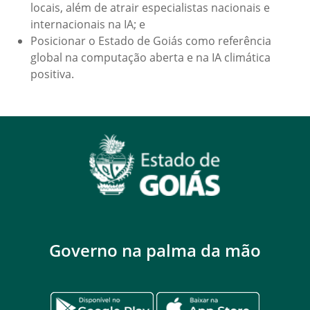
locais, além de atrair especialistas nacionais e
internacionais na IA; e
Posicionar o Estado de Goiás como referência
global na computação aberta e na IA climática
positiva.
Governo na palma da mão