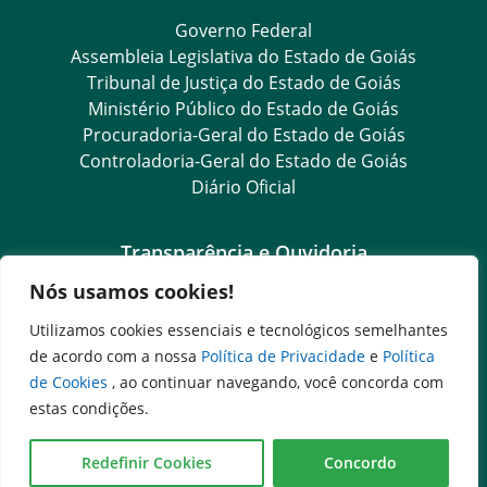
Governo Federal
Assembleia Legislativa do Estado de Goiás
Tribunal de Justiça do Estado de Goiás
Ministério Público do Estado de Goiás
Procuradoria-Geral do Estado de Goiás
Controladoria-Geral do Estado de Goiás
Diário Oficial
Transparência e Ouvidoria
Nós usamos cookies!
LGPD
Goiás Transparência
Utilizamos cookies essenciais e tecnológicos semelhantes
Dados Abertos Goiás
de acordo com a nossa
Política de Privacidade
e
Política
e-SIC – Serviço Eletrônico de Informação ao Cidadão
de Cookies
, ao continuar navegando, você concorda com
SIC – Serviço de Informação ao Cidadão
estas condições.
Ouvidoria Setorial (Expresso)
Ouvidoria Setorial (Presencial)
Redefinir Cookies
Concordo