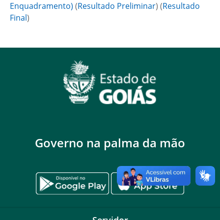
Enquadramento)
(
Resultado Preliminar
) (
Resultado
Final
)
Governo na palma da mão
Servidor