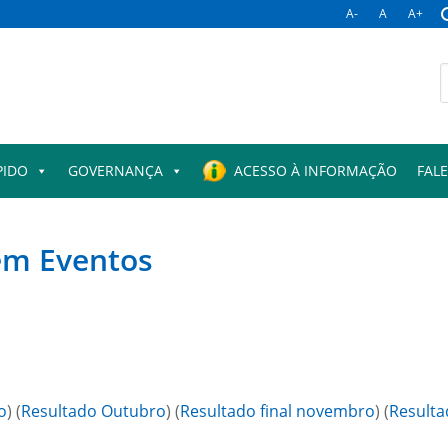
A-
A
A+
B
p
PIDO
GOVERNANÇA
ACESSO À INFORMAÇÃO
FAL
 em Eventos
o
) (
Resultado Outubro
) (
Resultado final novembro
) (
Resulta