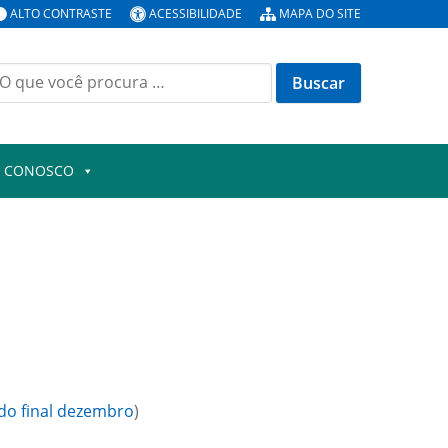
ALTO CONTRASTE
ACESSIBILIDADE
MAPA DO SITE
uscar
or:
E CONOSCO
do final dezembro
)