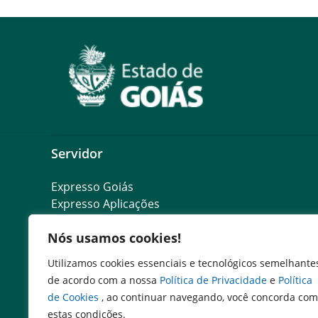
Servidor
Expresso Goiás
Expresso Aplicações
Expresso Servidor
Nós usamos cookies!
SEI Governadoria
Cadastro de Autoridades
Utilizamos cookies essenciais e tecnológicos semelhante
Escola de Governo
de acordo com a nossa
Política de Privacidade
e
Política
Agenda de Autoridades
de Cookies
, ao continuar navegando, você concorda com
estas condições.