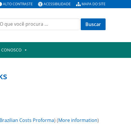
ALTO CONTRASTE
ACESSIBILIDADE
MAPA DO SITE
uscar
or:
E CONOSCO
ks
razilian Costs Proforma
) (
More information
)