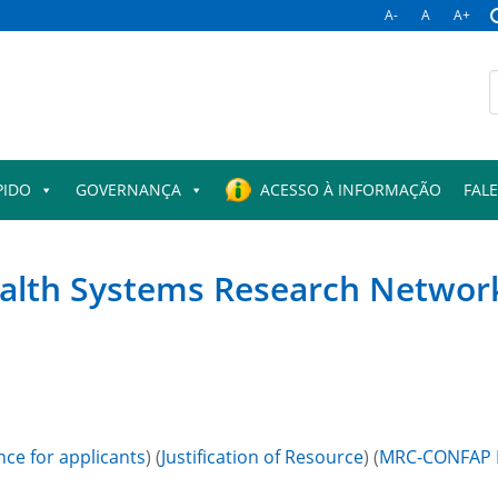
A-
A
A+
B
p
PIDO
GOVERNANÇA
ACESSO À INFORMAÇÃO
FAL
alth Systems Research Networ
nce for applicants
) (
Justification of Resource
) (
MRC-CONFAP B