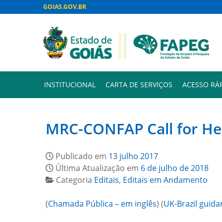
GOIAS.GOV.BR
INSTITUCIONAL
CARTA DE SERVIÇOS
ACESSO RÁ
MRC-CONFAP Call for He
Publicado em
13 julho 2017
Última Atualização em
6 de julho de 2018
Categoria
Editais
,
Editais em Andamento
(
Chamada Pública – em inglês
) (
UK-Brazil guida