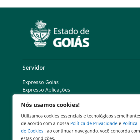
Servidor
Expresso Goiás
Expresso Aplicações
Expresso Servidor
Nós usamos cookies!
SEI Governadoria
Cadastro de Autoridades
Utilizamos cookies essenciais e tecnológicos semelhante
Escola de Governo
de acordo com a nossa
Política de Privacidade
e
Política
Agenda de Autoridades
de Cookies
, ao continuar navegando, você concorda com
estas condições.