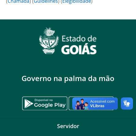
(
Chamada
) (
Guidelines
) (
Elegibilidade
)
Governo na palma da mão
Servidor