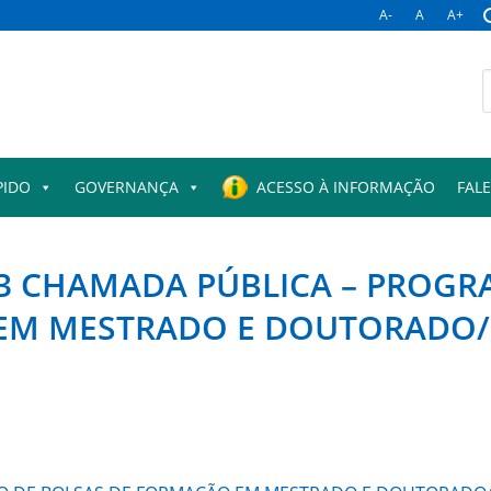
A-
A
A+
B
p
PIDO
GOVERNANÇA
ACESSO À INFORMAÇÃO
FAL
023 CHAMADA PÚBLICA – PROG
EM MESTRADO E DOUTORADO/