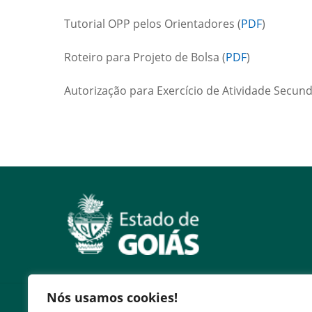
Tutorial OPP pelos Orientadores (
PDF
)
Roteiro para Projeto de Bolsa (
PDF
)
Autorização para Exercício de Atividade Secund
Nós usamos cookies!
Servidor