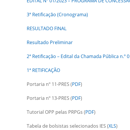
EDITAL Nº 01/2023 – PROGRAMA DE CONCES
3ª Retificação (Cronograma)
RESULTADO FINAL
Resultado Preliminar
2ª Retificação – Edital da Chamada Pública n.º 
1ª RETIFICAÇÃO
Portaria nº 11-PRES (
PDF
)
Portaria nº 13-PRES (
PDF
)
Tutorial OPP pelas PRPGs (
PDF
)
Tabela de bolsistas selecionados IES (
XLS
)