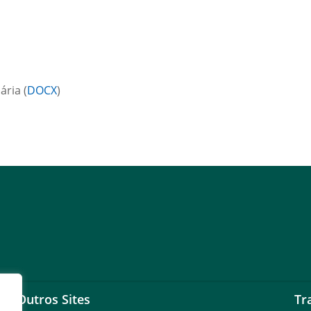
ária (
DOCX
)
Outros Sites
Tr