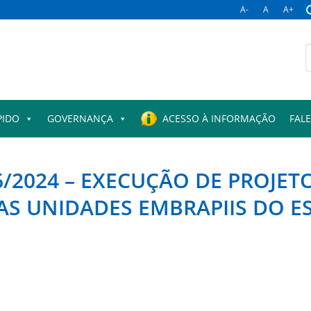
A-
A
A+
B
p
PIDO
GOVERNANÇA
ACESSO À INFORMAÇÃO
FAL
/2024 – EXECUÇÃO DE PROJE
AS UNIDADES EMBRAPIIS DO E