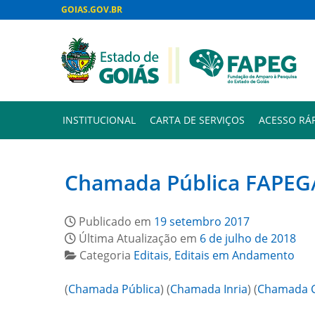
GOIAS.GOV.BR
INSTITUCIONAL
CARTA DE SERVIÇOS
ACESSO RÁ
Chamada Pública FAPEG/
Publicado em
19 setembro 2017
Última Atualização em
6 de julho de 2018
Categoria
Editais
,
Editais em Andamento
(
Chamada Pública
) (
Chamada Inria
) (
Chamada 