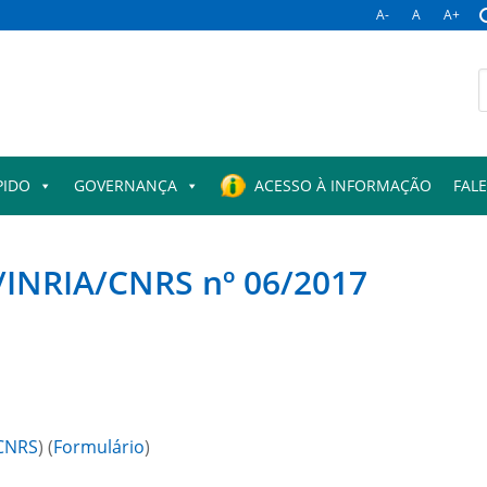
A-
A
A+
B
p
PIDO
GOVERNANÇA
ACESSO À INFORMAÇÃO
FAL
INRIA/CNRS nº 06/2017
CNRS
) (
Formulário
)