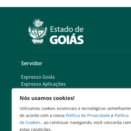
Servidor
Expresso Goiás
Expresso Aplicações
Expresso Servidor
Nós usamos cookies!
SEI Governadoria
Cadastro de Autoridades
Utilizamos cookies essenciais e tecnológicos semelhante
Escola de Governo
de acordo com a nossa
Política de Privacidade
e
Política
Agenda de Autoridades
de Cookies
, ao continuar navegando, você concorda com
estas condições.