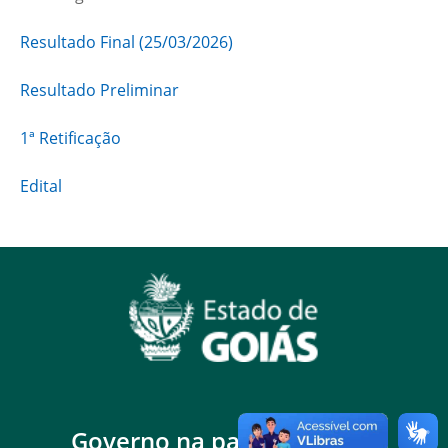
Resultado Final (25/03/2026)
Resultado Preliminar
1ª Retificação
Edital
Governo na palma da mão