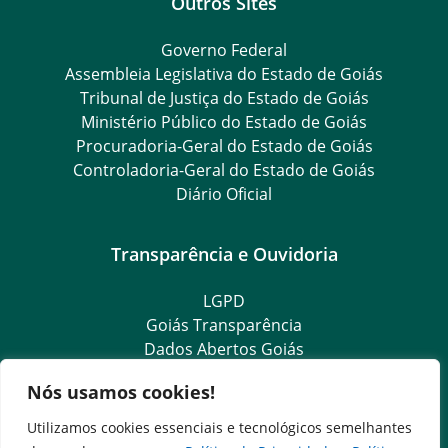
Outros Sites
Governo Federal
Assembleia Legislativa do Estado de Goiás
Tribunal de Justiça do Estado de Goiás
Ministério Público do Estado de Goiás
Procuradoria-Geral do Estado de Goiás
Controladoria-Geral do Estado de Goiás
Diário Oficial
Transparência e Ouvidoria
LGPD
Goiás Transparência
Dados Abertos Goiás
SIC – Serviço de Informação ao Cidadão
Nós usamos cookies!
e-SIC – Serviço Eletrônico de Informação ao Cidadão
Ouvidoria Setorial (Expresso)
Utilizamos cookies essenciais e tecnológicos semelhantes
Ouvidoria Setorial (Presencial)