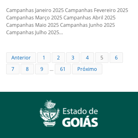
Campanhas Janeiro 2025 Campanhas Fevereiro 2025
Campanhas Março 2025 Campanhas Abril 2025
Campanhas Maio 2025 Campanhas Junho 2025
Campanhas Julho 2025…
Anterior
1
2
3
4
5
6
7
8
9
…
61
Próximo