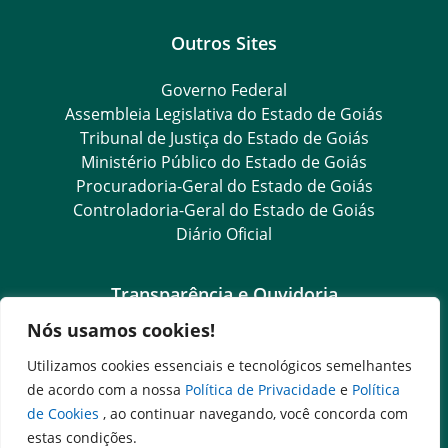
Outros Sites
Governo Federal
Assembleia Legislativa do Estado de Goiás
Tribunal de Justiça do Estado de Goiás
Ministério Público do Estado de Goiás
Procuradoria-Geral do Estado de Goiás
Controladoria-Geral do Estado de Goiás
Diário Oficial
Transparência e Ouvidoria
Nós usamos cookies!
LGPD
Goiás Transparência
Utilizamos cookies essenciais e tecnológicos semelhantes
Dados Abertos Goiás
de acordo com a nossa
Política de Privacidade
e
Política
SIC – Serviço de Informação ao Cidadão
de Cookies
, ao continuar navegando, você concorda com
e-SIC – Serviço Eletrônico de Informação ao Cidadão
estas condições.