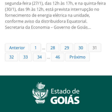
segunda-feira (27/1), das 12h às 17h, e na quinta-feira
(30/1), das 9h às 12h, está prevista interrupção no
fornecimento de energia elétrica na unidade,
conforme aviso da distribuidora Equatorial.
Secretaria da Economia – Governo de Goiás…
Anterior
1
…
28
29
30
31
32
33
34
…
46
Próximo