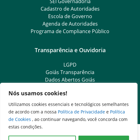
SEI Governadoria
Cadastro de Autoridades
Escola de Governo
Agenda de Autoridades
Programa de Compliance Público
Transparência e Ouvidoria
LGPD
Goiás Transparência
Dados Abertos Goiás
SIC – Serviço de Informação ao Cidadão
Nós usamos cookies!
e-SIC – Serviço Eletrônico de Informação ao Cidadão
Ouvidoria Setorial (Expresso)
Utilizamos cookies essenciais e tecnológicos semelhantes
Ouvidoria Setorial (Presencial)
de acordo com a nossa
Política de Privacidade
e
Política
de Cookies
, ao continuar navegando, você concorda com
estas condições.