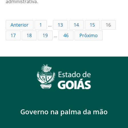
administrativa.
Anterior
1
…
13
14
15
16
17
18
19
…
46
Próximo
Governo na palma da mão