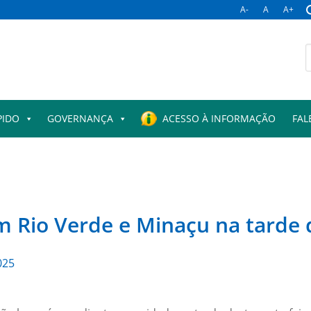
A-
A
A+
PIDO
GOVERNANÇA
ACESSO À INFORMAÇÃO
FAL
 Rio Verde e Minaçu na tarde d
025