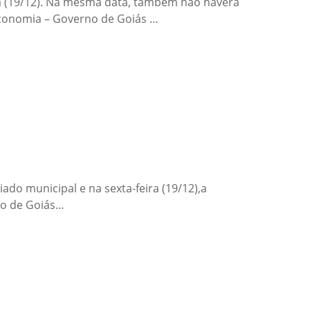
ra (19/12). Na mesma data, também não haverá
 Economia – Governo de Goiás …
ado municipal e na sexta-feira (19/12),a
rno de Goiás…