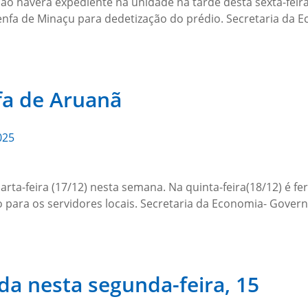
não haverá expediente na unidade na tarde desta sexta-fei
enfa de Minaçu para dedetização do prédio. Secretaria da
a de Aruanã
025
a-feira (17/12) nesta semana. Na quinta-feira(18/12) é feri
o para os servidores locais. Secretaria da Economia- Gove
da nesta segunda-feira, 15