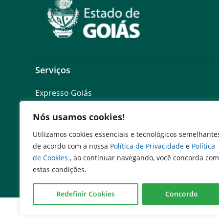
Serviços
Expresso Goiás
Expresso Aplicações
Nós usamos cookies!
Expresso Servidor
SEI Governadoria
Utilizamos cookies essenciais e tecnológicos semelhante
Cadastro de Autoridades
de acordo com a nossa
Política de Privacidade
e
Política
Escola de Governo
de Cookies
, ao continuar navegando, você concorda com
Agenda de Autoridades
estas condições.
Programa de Compliance Público
Redefinir Cookies
Concordo