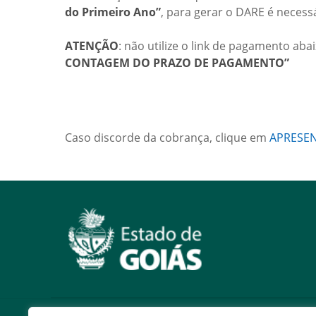
do Primeiro Ano”
, para gerar o DARE é necess
ATENÇÃO
: não utilize o link de pagamento abai
CONTAGEM DO PRAZO DE PAGAMENTO”
Caso discorde da cobrança, clique em
APRESE
Serviços