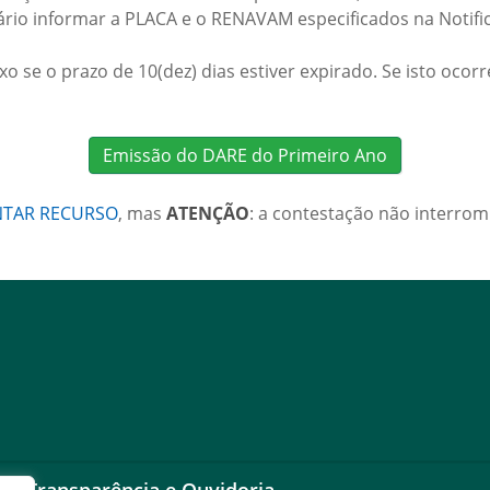
ário informar a PLACA e o RENAVAM especificados na Notific
xo se o prazo de 10(dez) dias estiver expirado. Se isto ocorr
Emissão do DARE do Primeiro Ano
NTAR RECURSO
, mas
ATENÇÃO
: a contestação não interrom
Transparência e Ouvidoria