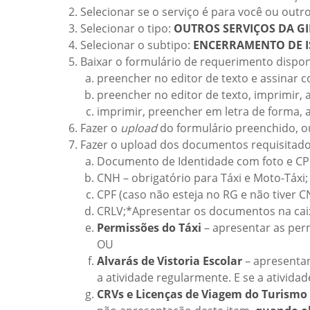
Selecionar se o serviço é para você ou outro
Selecionar o tipo:
OUTROS SERVIÇOS DA G
Selecionar o subtipo:
ENCERRAMENTO DE I
Baixar o formulário de requerimento dispon
preencher no editor de texto e assinar com
preencher no editor de texto, imprimir, a
imprimir, preencher em letra de forma, a
Fazer o
upload
do formulário preenchido, ou
Fazer o upload dos documentos requisitados
Documento de Identidade com foto e CPF
CNH – obrigatório para Táxi e Moto-Táxi;
CPF (caso não esteja no RG e não tiver C
CRLV;*Apresentar os documentos na caix
Permissões do Táxi
– apresentar as per
OU
Alvarás de Vistoria Escolar
– apresentar
a atividade regularmente. E se a ativida
CRVs e Licenças de Viagem do Turismo