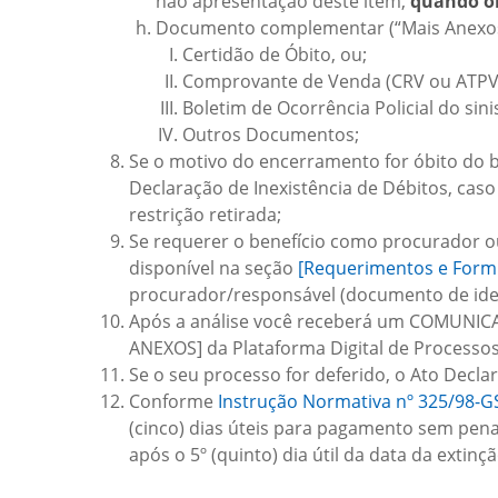
não apresentação deste item,
quando ob
Documento complementar (“Mais Anexo
Certidão de Óbito, ou;
Comprovante de Venda (CRV ou ATPV-
Boletim de Ocorrência Policial do sini
Outros Documentos;
Se o motivo do encerramento for óbito do 
Declaração de Inexistência de Débitos, cas
restrição retirada;
Se requerer o benefício como procurador o
disponível na seção
[Requerimentos e Formu
procurador/responsável (documento de ide
Após a análise você receberá um COMUNICA
ANEXOS] da Plataforma Digital de Processo
Se o seu processo for deferido, o Ato Decla
Conforme
Instrução Normativa nº 325/98-G
(cinco) dias úteis para pagamento sem pena
após o 5º (quinto) dia útil da data da exti