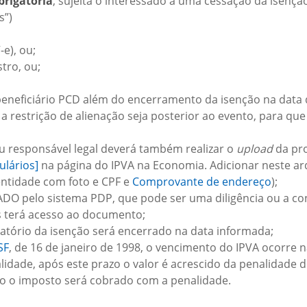
rigatória
, sujeita o interessado à uma cessação da isençã
s”)
e), ou;
stro, ou;
beneficiário PCD além do encerramento da isenção na data
o a restrição de alienação seja posterior ao evento, para 
u responsável legal deverá também realizar o
upload
da pr
lários]
na página do IPVA na Economia. Adicionar neste a
ntidade com foto e CPF e
Comprovante de endereço
);
DO pelo sistema PDP, que pode ser uma diligência ou a 
s terá acesso ao documento;
ratório da isenção será encerrado na data informada;
SF
, de 16 de janeiro de 1998, o vencimento do IPVA ocorre 
lidade, após este prazo o valor é acrescido da penalidade
nção o imposto será cobrado com a penalidade.