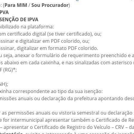
: (
Para MIM
/
Sou Procurador
)
IPVA
SENÇÃO DE IPVA
ibilizado na plataforma:
 certificado digital (se tiver certificado), ou;
ssinar e digitalizar em PDF colorido, ou;
ssinar, digitalizar em formato PDF colorido.
 seja, anexar o formulário de requerimento preenchido e 
 abaixo em cada caixinha, e nas sinalizadas com asterisco 
 (RG)*;
NH);
inha correspondente ao tipo da sua isenção:
missões anuais ou declaração da prefeitura apontando des
 as permissões anuais ou vistoria semestral ou declaraçã
de for intermunicipal apresentar também o Certificado de R
– apresentar o Certificado de Registro do Veículo – CRV – d