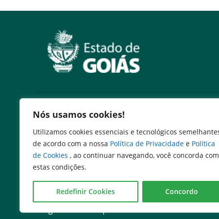
Serviços
Nós usamos cookies!
Expresso Goiás
Utilizamos cookies essenciais e tecnológicos semelhante
Expresso Aplicações
de acordo com a nossa
Política de Privacidade
e
Política
Expresso Servidor
de Cookies
, ao continuar navegando, você concorda com
SEI Governadoria
estas condições.
Cadastro de Autoridades
Escola de Governo
Redefinir Cookies
Concordo
Agenda de Autoridades
Programa de Compliance Público