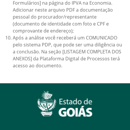
Formulários] na página do IPVA na Economia.
Adicionar neste arquivo PDF a documentação
pessoal do procurador/representante
(documento de identidade com foto e CPF e
comprovante de endereço);
Após a análise você receberá um COMUNICADO
pelo sistema PDP, que pode ser uma diligência ou
a conclusão. Na seção [LISTAGEM COMPLETA DOS
ANEXOS] da Plataforma Digital de Processos terá
acesso ao documento.