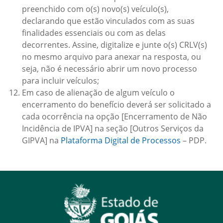
preenchido com o(s) novo(s) veículo(s),
declarando que estão vinculados com as suas
finalidades essenciais ou com as delas
decorrentes. Assine, digitalize e junte o(s) CRLV(s)
no mesmo arquivo para anexar na resposta, ou
seja, não é necessário abrir um novo processo
para incluir veículos;
Em caso de alienação de algum veículo o
encerramento do benefício deverá ser solicitado a
cada ocorrência na opção [Encerramento de Não
Incidência de IPVA] na seção [Outros Serviços da
GIPVA] na
Plataforma Digital de Processos
– PDP.