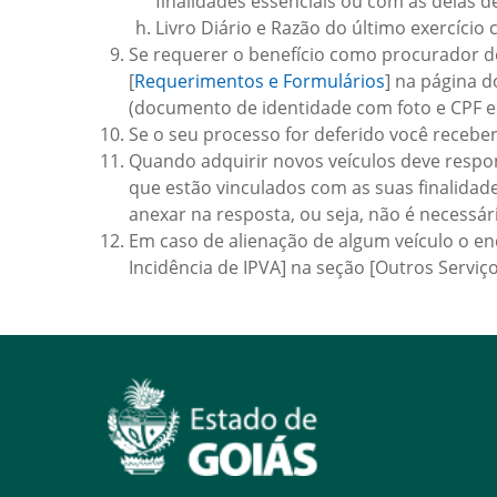
finalidades essenciais ou com as delas d
Livro Diário e Razão do último exercício 
Se requerer o benefício como procurador d
[
Requerimentos e Formulários
] na página 
(documento de identidade com foto e CPF 
Se o seu processo for deferido você rece
Quando adquirir novos veículos deve resp
que estão vinculados com as suas finalidade
anexar na resposta, ou seja, não é necessár
Em caso de alienação de algum veículo o en
Incidência de IPVA] na seção [Outros Serviç