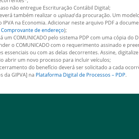
ecorrentes*;
caso não entregue Escrituração Contábil Digital;
everá também realizar o
upload
da procuração. Um modelo 
do IPVA na Economia. Adicionar neste arquivo PDF a docum
e
Comprovante de endereço
);
berá um COMUNICADO pelo sistema PDP com uma cópia do D
onder o COMUNICADO com o requerimento assinado e preench
s essenciais ou com as delas decorrentes. Assine, digitaliz
io abrir um novo processo para incluir veículos;
cerramento do benefício deverá ser solicitado a cada oco
os da GIPVA] na
Plataforma Digital de Processos – PDP
.