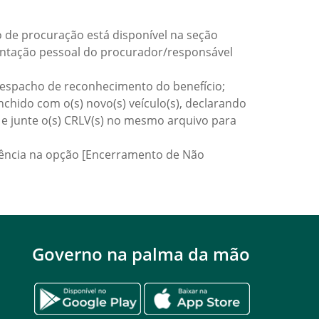
de procuração está disponível na seção
entação pessoal do procurador/responsável
espacho de reconhecimento do benefício;
ido com o(s) novo(s) veículo(s), declarando
e e junte o(s) CRLV(s) no mesmo arquivo para
rrência na opção [Encerramento de Não
Governo na palma da mão