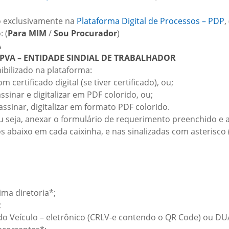
ão exclusivamente na
Plataforma Digital de Processos – PDP
, 
: (
Para MIM
/
Sou Procurador
)
A
IPVA – ENTIDADE SINDIAL DE TRABALHADOR
ibilizado na plataforma:
 certificado digital (se tiver certificado), ou;
ssinar e digitalizar em PDF colorido, ou;
ssinar, digitalizar em formato PDF colorido.
 seja, anexar o formulário de requerimento preenchido e 
abaixo em cada caixinha, e nas sinalizadas com asterisco 
ima diretoria*;
;
do Veículo – eletrônico (CRLV-e contendo o QR Code) ou DUA