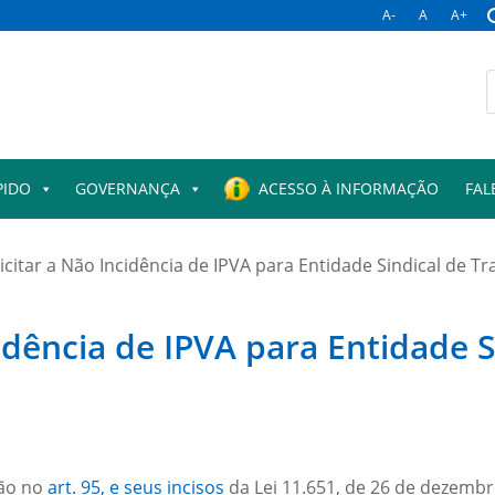
A-
A
A+
PIDO
GOVERNANÇA
ACESSO À INFORMAÇÃO
FAL
citar a Não Incidência de IPVA para Entidade Sindical de T
idência de IPVA para Entidade 
tão no
art. 95, e seus incisos
da Lei 11.651, de 26 de dezembr